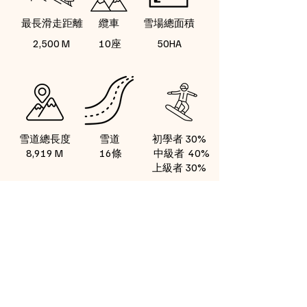
​最長滑走距離
​纜車
​雪場總面積
2,500 M
10座
50HA
​雪道總長度
​雪道
​初學者 30%
8,919 M
16條
中級者 40%
上級者 30%