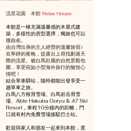
流星花園 本館
Relax House
本館是一棟充滿溫馨感的木屋式建
築，多樣性的房型選擇，獨旅也可以
很自在。
由台灣出身的主人經營的溫馨旅宿♪
在寧靜的夜晚，從露台上尋找劃過天
際的流星。
被白馬壯麗的自然景觀包
圍，享受宛如小型海外旅行的愉悅心
情吧！
結合單車驛站，隨時都能出發享受一
趟單車之旅。
白馬八方根滑雪場、白馬岩岳滑雪
場、Able Hakuba Goryu & 47 Ski
Resort，車程10分鐘內的距離，門
口就有村內免費雪場接駁巴士站。
歡迎與家人和朋友一起來到本館，度