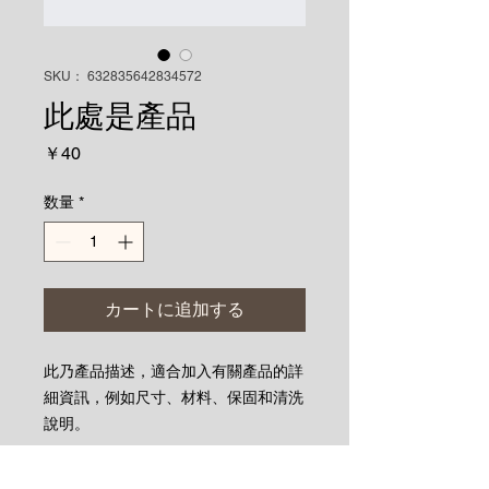
SKU： 632835642834572
此處是產品
価
￥40
格
数量
*
カートに追加する
此乃產品描述，適合加入有關產品的詳
細資訊，例如尺寸、材料、保固和清洗
說明。